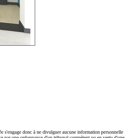
Ltée s'engage donc à ne divulguer aucune information personnelle
equise par une ordonnance d'un tribunal compétent ou en vertu d'une