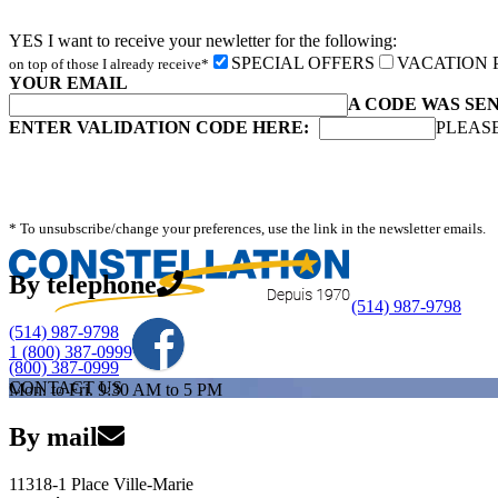
YES I want to receive your newletter for the following:
SPECIAL OFFERS
VACATION
on top of those I already receive*
YOUR EMAIL
A CODE WAS SE
ENTER VALIDATION CODE HERE:
PLEASE
* To unsubscribe/change your preferences, use the link in the newsletter emails.
By telephone
(514) 987-9798
(514) 987-9798
1 (800) 387-0999
(800) 387-0999
CONTACT US
Mon. to Fri. 9:30 AM to 5 PM
By mail
11318-1 Place Ville-Marie