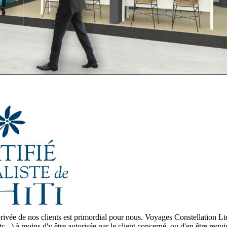
 privée de nos clients est primordial pour nous. Voyages Constellation 
 etc...) à moins d'y être autorisée par le client concerné, ou d'en être r