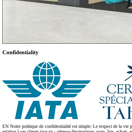
Confidentiality
EN Notre politique de confidentialité est simple: Le respect de la vie
relative à ses clients (par ex.: adresse électronique, nom, âge, achats,