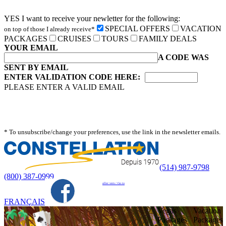
YES I want to receive your newletter for the following:
SPECIAL OFFERS
VACATION
on top of those I already receive*
PACKAGES
CRUISES
TOURS
FAMILY DEALS
YOUR EMAIL
A CODE WAS
SENT BY EMAIL
ENTER VALIDATION CODE HERE:
PLEASE ENTER A VALID EMAIL
* To unsubscribe/change your preferences, use the link in the newsletter emails.
(514) 987-9798
(800) 387-0999
aller vers / Go to
FRANÇAIS
Vegas
Vacation
Packages
Packages