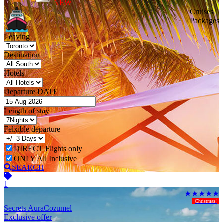
NEW
Cruises
Packages
Leaving
Destination
Hotels
Departure DATE
Length of stay
Felxible departure
DIRECT Flights only
ONLY All Inclusive
SEARCH
1
★★★★★
Christmas!
Secrets Aura
Cozumel
Exclusive offer