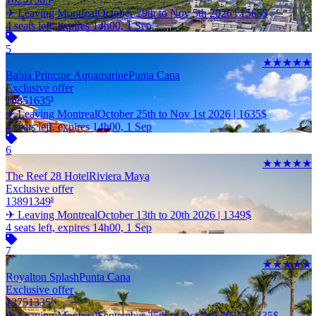
✈ Leaving Montreal
October 29th to Nov 5th 2026 |
1565
$
4 seats left, expires 14h00, 1 Sep
5
★★★★★
Bahia Principe Aquamarine
Punta Cana
Exclusive offer
1685
1635
$
✈ Leaving Montreal
October 25th to Nov 1st 2026 |
1635
$
4 seats left, expires 14h00, 1 Sep
6
★★★★★
The Reef 28 Hotel
Riviera Maya
Exclusive offer
1389
1349
$
✈ Leaving Montreal
October 13th to 20th 2026 |
1349
$
4 seats left, expires 14h00, 1 Sep
7
★★★★★
Royalton Splash
Punta Cana
Exclusive offer
1375
1335
$
✈ Leaving Montreal
September 25th to Oct 2nd 2026 |
1335
$