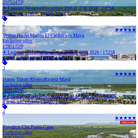
2575
2475
$
✈ Leaving Montreal
December 20th to 27th 2026 |
2475
$
4 seats left, expires 14h00, 1 Sep
2
★★★★★
Ventus Ha At Marina El Cid
Riviera Maya
Exclusive offer
1785
1725
$
✈ Leaving Montreal
Novembre 23rd to 30th 2026 |
1725
$
4 seats left, expires 14h00, 1 Sep
3
★★★★★
Hilton Tulum Riviera
Riviera Maya
Exclusive offer
1699
1629
$
✈ Leaving Montreal
Novembre 22nd to 29th 2026 |
1629
$
4 seats left, expires 14h00, 1 Sep
4
★★★★★
Halloween
Royalton Chic
Punta Cana
Exclusive offer
1625
1565
$