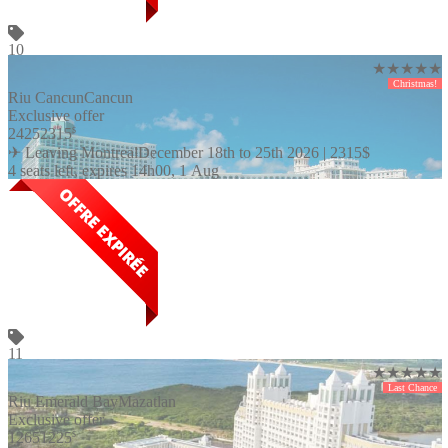
10
★★★★★
Christmas!
Riu Cancun
Cancun
Exclusive offer
2425
2315
$
✈ Leaving Montreal
December 18th to 25th 2026 |
2315
$
4 seats left, expires 14h00, 1 Aug
11
★★★★★
Last Chance
Riu Emerald Bay
Mazatlan
Exclusive offer
1265
1225
$