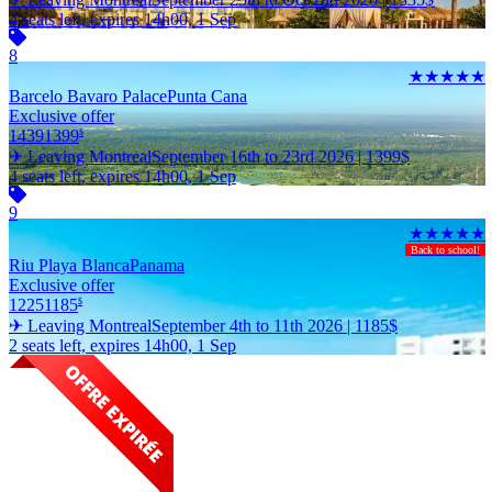
4 seats left, expires 14h00, 1 Sep
8
★★★★★
Barcelo Bavaro Palace
Punta Cana
Exclusive offer
1439
1399
$
✈ Leaving Montreal
September 16th to 23rd 2026 |
1399
$
4 seats left, expires 14h00, 1 Sep
9
★★★★★
Back to school!
Riu Playa Blanca
Panama
Exclusive offer
1225
1185
$
✈ Leaving Montreal
September 4th to 11th 2026 |
1185
$
2 seats left, expires 14h00, 1 Sep