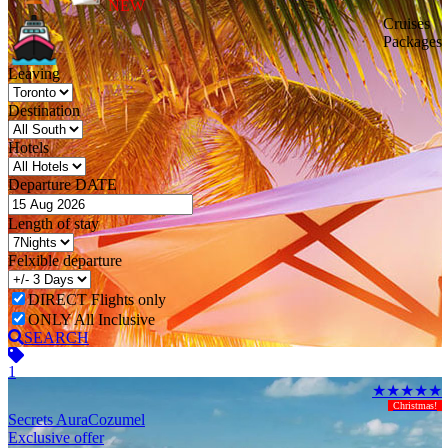
NEW
Cruises
Packages
Leaving
Destination
Hotels
Departure DATE
Length of stay
Felxible departure
DIRECT Flights only
ONLY All Inclusive
SEARCH
1
★★★★★
Christmas!
Secrets Aura
Cozumel
Exclusive offer