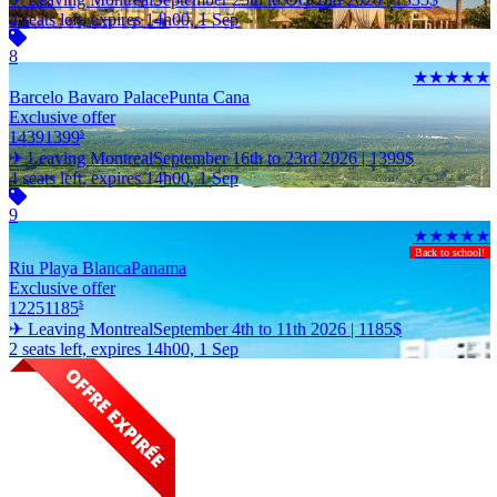
4 seats left, expires 14h00, 1 Sep
8
★★★★★
Barcelo Bavaro Palace
Punta Cana
Exclusive offer
1439
1399
$
✈ Leaving Montreal
September 16th to 23rd 2026 |
1399
$
4 seats left, expires 14h00, 1 Sep
9
★★★★★
Back to school!
Riu Playa Blanca
Panama
Exclusive offer
1225
1185
$
✈ Leaving Montreal
September 4th to 11th 2026 |
1185
$
2 seats left, expires 14h00, 1 Sep