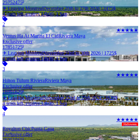
2575
2475
$
✈ Leaving Montreal
December 20th to 27th 2026 |
2475
$
4 seats left, expires 14h00, 1 Sep
2
★★★★★
Ventus Ha At Marina El Cid
Riviera Maya
Exclusive offer
1785
1725
$
✈ Leaving Montreal
Novembre 23rd to 30th 2026 |
1725
$
4 seats left, expires 14h00, 1 Sep
3
★★★★★
Hilton Tulum Riviera
Riviera Maya
Exclusive offer
1699
1629
$
✈ Leaving Montreal
Novembre 22nd to 29th 2026 |
1629
$
4 seats left, expires 14h00, 1 Sep
4
★★★★★
Halloween
Royalton Chic
Punta Cana
Exclusive offer
1625
1565
$