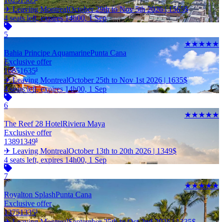
✈ Leaving Montreal
October 29th to Nov 5th 2026 |
1565
$
4 seats left, expires 14h00, 1 Sep
5
★★★★★
Bahia Principe Aquamarine
Punta Cana
Exclusive offer
1685
1635
$
✈ Leaving Montreal
October 25th to Nov 1st 2026 |
1635
$
4 seats left, expires 14h00, 1 Sep
6
★★★★★
The Reef 28 Hotel
Riviera Maya
Exclusive offer
1389
1349
$
✈ Leaving Montreal
October 13th to 20th 2026 |
1349
$
4 seats left, expires 14h00, 1 Sep
7
★★★★★
Royalton Splash
Punta Cana
Exclusive offer
1375
1335
$
✈ Leaving Montreal
September 25th to Oct 2nd 2026 |
1335
$