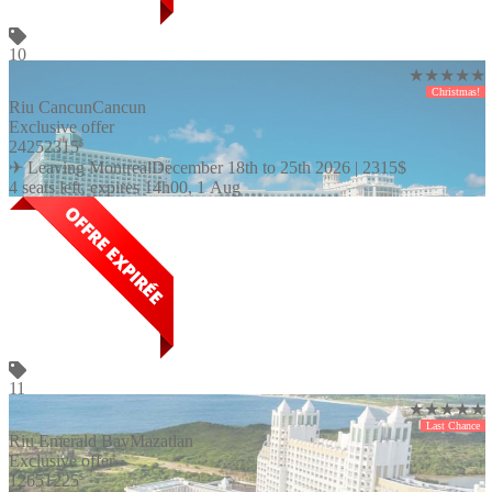
10
★★★★★
Christmas!
Riu Cancun
Cancun
Exclusive offer
2425
2315
$
✈ Leaving Montreal
December 18th to 25th 2026 |
2315
$
4 seats left, expires 14h00, 1 Aug
11
★★★★★
Last Chance
Riu Emerald Bay
Mazatlan
Exclusive offer
1265
1225
$