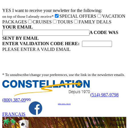
YES I want to receive your newletter for the following:
SPECIAL OFFERS
VACATION
on top of those I already receive*
PACKAGES
CRUISES
TOURS
FAMILY DEALS
YOUR EMAIL
A CODE WAS
SENT BY EMAIL
ENTER VALIDATION CODE HERE:
PLEASE ENTER A VALID EMAIL
* To unsubscribe/change your preferences, use the link in the newsletter emails.
(514) 987-9798
(800) 387-0999
aller vers / Go to
FRANÇAIS
Vegas
Vacation
Packages
Packages